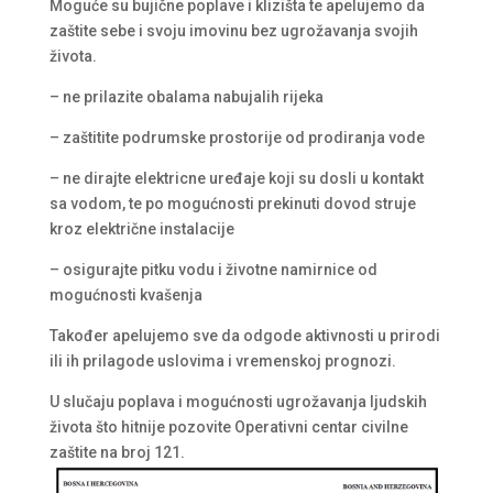
Moguće su bujične poplave i klizišta te apelujemo da
zaštite sebe i svoju imovinu bez ugrožavanja svojih
života.
– ne prilazite obalama nabujalih rijeka
– zaštitite podrumske prostorije od prodiranja vode
– ne dirajte elektricne uređaje koji su dosli u kontakt
sa vodom, te po mogućnosti prekinuti dovod struje
kroz električne instalacije
–
osigurajte pitku vodu i životne namirnice od
mogućnosti kvašenja
Također apelujemo sve da odgode aktivnosti u prirodi
ili ih prilagode uslovima i vremenskoj prognozi.
U slučaju poplava i mogućnosti ugrožavanja ljudskih
života što hitnije pozovite Operativni centar civilne
zaštite na broj 121.