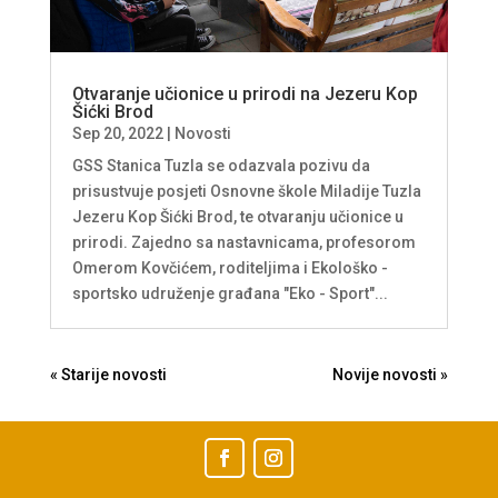
Otvaranje učionice u prirodi na Jezeru Kop
Šićki Brod
Sep 20, 2022
|
Novosti
GSS Stanica Tuzla se odazvala pozivu da
prisustvuje posjeti Osnovne škole Miladije Tuzla
Jezeru Kop Šićki Brod, te otvaranju učionice u
prirodi. Zajedno sa nastavnicama, profesorom
Omerom Kovčićem, roditeljima i Ekološko -
sportsko udruženje građana "Eko - Sport"...
« Older Entries
Next Entries »