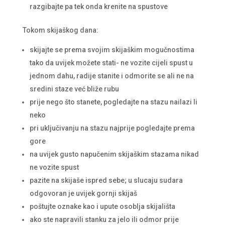
razgibajte pa tek onda krenite na spustove
Tokom skijaškog dana:
skijajte se prema svojim skijaškim mogučnostima
tako da uvijek možete stati- ne vozite cijeli spust u
jednom dahu, radije stanite i odmorite se ali ne na
sredini staze već bliže rubu
prije nego što stanete, pogledajte na stazu nailazi li
neko
pri uključivanju na stazu najprije pogledajte prema
gore
na uvijek gusto napučenim skijaškim stazama nikad
ne vozite spust
pazite na skijaše ispred sebe; u slucaju sudara
odgovoran je uvijek gornji skijaš
poštujte oznake kao i upute osoblja skijališta
ako ste napravili stanku za jelo ili odmor prije