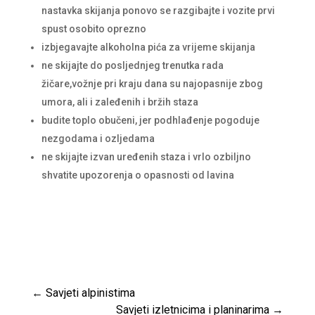
nastavka skijanja ponovo se razgibajte i vozite prvi
spust osobito oprezno
izbjegavajte alkoholna pića za vrijeme skijanja
ne skijajte do posljednjeg trenutka rada
žičare,vožnje pri kraju dana su najopasnije zbog
umora, ali i zaleđenih i bržih staza
budite toplo obučeni, jer podhlađenje pogoduje
nezgodama i ozljedama
ne skijajte izvan uređenih staza i vrlo ozbiljno
shvatite upozorenja o opasnosti od lavina
←
Savjeti alpinistima
Savjeti izletnicima i planinarima
→