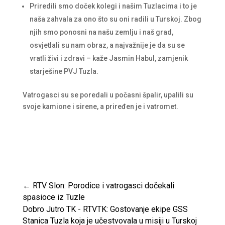
Priredili smo doček kolegi i našim Tuzlacima i to je
naša zahvala za ono što su oni radili u Turskoj. Zbog
njih smo ponosni na našu zemlju i naš grad,
osvjetlali su nam obraz, a najvažnije je da su se
vratli živi i zdravi – kaže Jasmin Habul, zamjenik
starješine PVJ Tuzla.
Vatrogasci su se poredali u počasni špalir, upalili su
svoje kamione i sirene, a priređen je i vatromet.
←
RTV Slon: Porodice i vatrogasci dočekali
spasioce iz Tuzle
Dobro Jutro TK - RTVTK: Gostovanje ekipe GSS
Stanica Tuzla koja je učestvovala u misiji u Turskoj