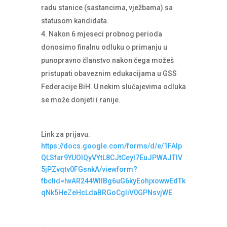
radu stanice (sastancima, vježbama) sa
statusom kandidata.
Nakon 6 mjeseci probnog perioda
donosimo finalnu odluku o primanju u
punopravno članstvo nakon čega možeš
pristupati obaveznim edukacijama u GSS
Federacije BiH. U nekim slučajevima odluka
se može donjeti i ranije.
Link za prijavu:
https://docs.google.com/forms/d/e/1FAIp
QLSfar9YUOlQyVYtL8CJtCeyI7EuJPWAJTlV
5jPZvqtv0FGsnkA/viewform?
fbclid=IwAR244WllBg6uG6kyEohjxowwEdTk
qNk5HeZeHcLdaBRGoCgliV0GPNsvjWE