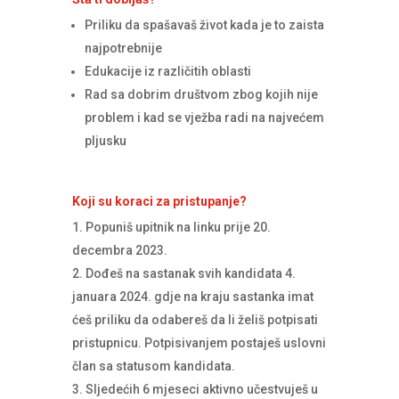
Priliku da spašavaš život kada je to zaista
najpotrebnije
Edukacije iz različitih oblasti
Rad sa dobrim društvom zbog kojih nije
problem i kad se vježba radi na najvećem
pljusku
Koji su koraci za pristupanje?
Popuniš upitnik na linku prije 20.
decembra 2023.
Dođeš na sastanak svih kandidata 4.
januara 2024. gdje na kraju sastanka imat
ćeš priliku da odabereš da li želiš potpisati
pristupnicu. Potpisivanjem postaješ uslovni
član sa statusom kandidata.
Sljedećih 6 mjeseci aktivno učestvuješ u