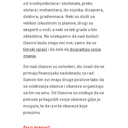
od srednjoškolaca i studenata, preko
stolara i mehaničara, do vojnika, dizajnera,
doktora, građevinaca. Neki su došli sa
velikim iskustvom iz planine, drugi su
eksperti u vodi, a neki se tek grade u tim
oblastima. Ne očekujemo da naši budući
članovi budu znaju već sve, samo da su
timski igrači
i da žele da
dograđuju svoja
znanja
.
Svi naši članovi su volonteri, što znači da ne
primaju finansijsku nadoknadu za rad.
Samim tim svi imaju druge poslove tako da
se očekivanja stanice i obaveze organizuju
sa tim na umu. Od članova se očekuje da se
potrude prilagoditi svoje obaveze gdje je
moguće, te da izvrše obaveze koje
preuzmu.
Šta ti dobijaš?