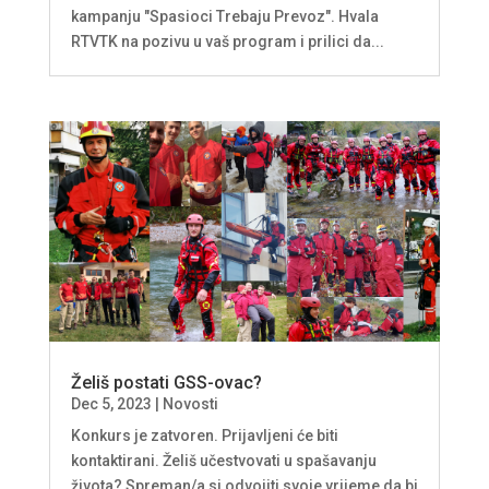
kampanju "Spasioci Trebaju Prevoz". Hvala
RTVTK na pozivu u vaš program i prilici da...
Želiš postati GSS-ovac?
Dec 5, 2023
|
Novosti
Konkurs je zatvoren. Prijavljeni će biti
kontaktirani. Želiš učestvovati u spašavanju
života? Spreman/a si odvojiti svoje vrijeme da bi